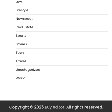
Law
Lifestyle
Newsbeat
Real Estate
Sports
Stories
Tech
Travel
Uncategorized
World
Copyright © 2025
Buy editor
. All rights reserved.