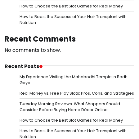
How to Choose the Best Slot Games for Real Money
How to Boost the Success of Your Hair Transplant with
Nutrition
Recent Comments
No comments to show.
Recent Posts
My Experience Visiting the Mahabodhi Temple in Bodh
Gaya
Real Money vs. Free Play Slots: Pros, Cons, and Strategies
Tuesday Morning Reviews: What Shoppers Should
Consider Before Buying Home Décor Online
How to Choose the Best Slot Games for Real Money
How to Boost the Success of Your Hair Transplant with
Nutrition