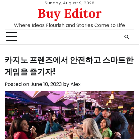
Skip
Sunday, August 9, 2026
Buy Editor
to
content
Where Ideas Flourish and Stories Come to Life
카지노 프렌즈에서 안전하고 스마트한
게임을 즐기자!
Posted on
June 10, 2023
by
Alex