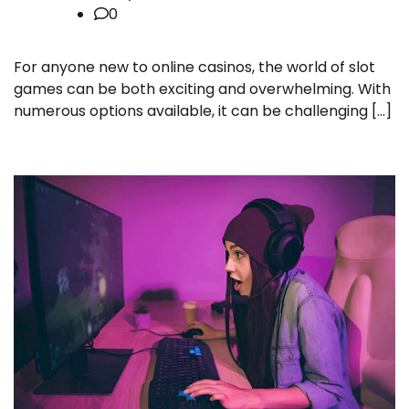
0
For anyone new to online casinos, the world of slot
games can be both exciting and overwhelming. With
numerous options available, it can be challenging […]